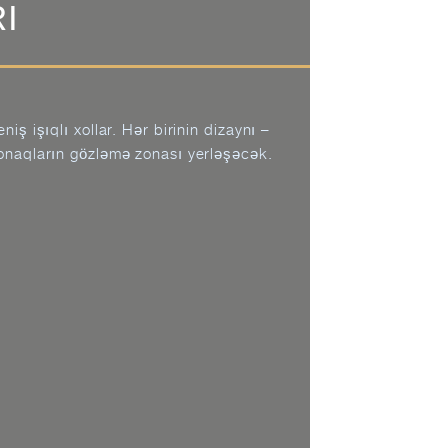
I
iş işıqlı xollar. Hər birinin dizaynı –
qonaqların gözləmə zonası yerləşəcək.