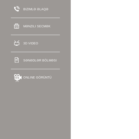
BIZIMLƏ ƏLAQƏ
MƏNZILI SECMƏK
3D VIDEO
SƏNƏDLƏR BÖLMƏSI
ONLINE GÖRÜNTÜ