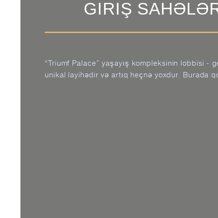
GIRIŞ SAHƏLƏR
“Triumf Palace” yaşayış kompleksinin lobbisi - gen
unikal layihədir və artıq heçnə yoxdur. Burada 