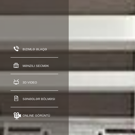
BIZIMLƏ ƏLAQƏ
MƏNZILI SECMƏK
3D VIDEO
SƏNƏDLƏR BÖLMƏSI
ONLINE GÖRÜNTÜ